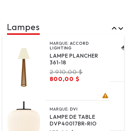
Lampes
MARQUE:
ACCORD
LIGHTING
LAMPE PLANCHER
361-18
Prix
2 910,00 $
Prix
habituel
soldé
800,00 $
MARQUE:
DVI
LAMPE DE TABLE
DVP40017BR-RIO