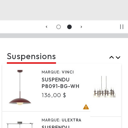
Suspensions
MARQUE:
VINCI
M
U
SUSPENDU
S
P8091-BG-WH
P
Prix
136,00 $
P
4
habituel
h
1
MARQUE:
ULEXTRA
M
SUSPENDU