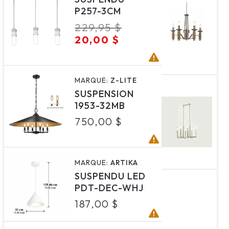
U
P257-3CM
S
Prix
229,95 $
Prix
P
habituel
soldé
20,00 $
P
3
h
8
MARQUE:
Z-LITE
M
SUSPENSION
U
1953-32MB
S
Prix
750,00 $
P
habituel
P
4
h
2
MARQUE:
ARTIKA
SUSPENDU LED
PDT-DEC-WHJ
Prix
187,00 $
habituel