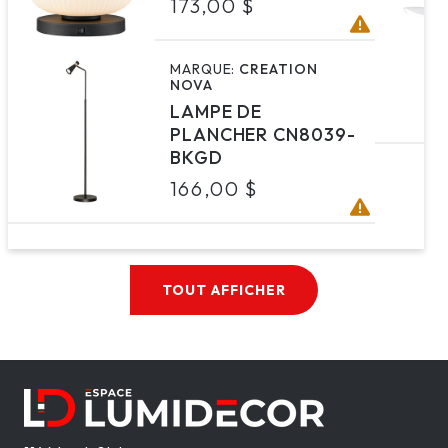
Prix
173,00 $
habituel
MARQUE:
CREATION
NOVA
LAMPE DE
PLANCHER CN8039-
BKGD
Prix
166,00 $
habituel
TOUT AFFICHER