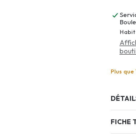
N
Servi
:
Boule
Habit
Affic
bout
Plus que 
DÉTAIL
FICHE 