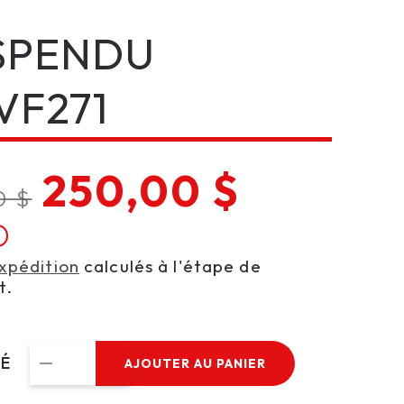
SPENDU
VF271
Prix
250,00 $
0 $
l
soldé
expédition
calculés à l'étape de
t.
TÉ
AJOUTER AU PANIER
Réduire
Augmenter