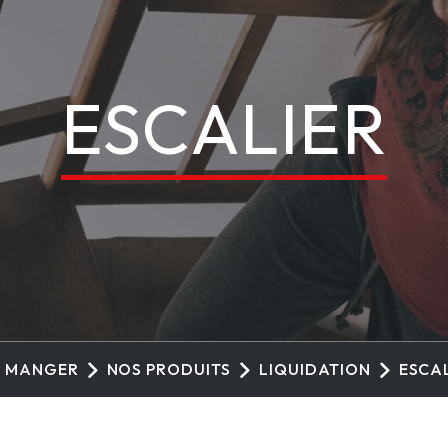
C
ESCALIER
O
L
L
À MANGER
NOS PRODUITS
LIQUIDATION
ESCA