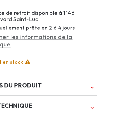
la
la
quantité
quantité
ce de retrait disponible à
1146
de
de
vard Saint-Luc
SUSPENDU
SUSPENDU
uellement prête en 2 à 4 jours
HGVF271
HGVF271
her les informations de la
ique
1 en stock
S DU PRODUIT
TECHNIQUE