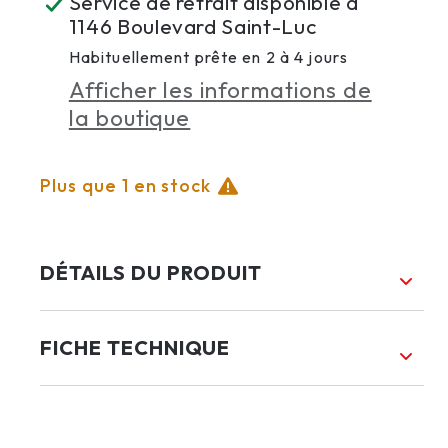
Service de retrait disponible à
de
de
1146 Boulevard Saint-Luc
MURALE
MURALE
Habituellement prête en 2 à 4 jours
LED
LED
Afficher les informations de
la boutique
DVP49722BR-
DVP49722BR-
BFA
BFA
Plus que 1 en stock
DÉTAILS DU PRODUIT
FICHE TECHNIQUE