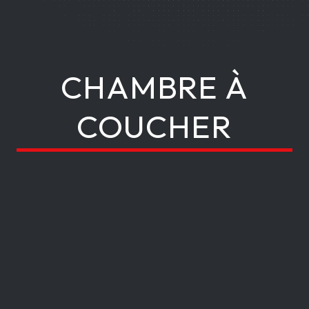
C
CHAMBRE À
O
COUCHER
L
L
E
C