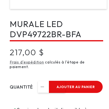
Ouvrir
le
média
MURALE LED
1
dans
une
DVP49722BR-BFA
fenêtre
modale
Prix
217,00 $
habituel
Frais d'expédition
calculés à l'étape de
paiement.
QUANTITÉ
AJOUTER AU PANIER
Réduire
Augmenter
la
la
quantité
quantité